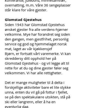
konferanse,
julebord, minnesamvær,
overnatting, m.m.
Våre 36 sengeplasser
står klare for våre gjester.
Glomstad Gjestehus
Siden 1943 har Glomstad Gjestehus
ønsket gjester fra alle verdens-hjørner
velkomne. Mye har forandret seg siden
den gangen, men gjestfrihet, personlig
service og god og hjemmelaget norsk
mat,
laget av vår kjøkkensjef
Bjørn,
er fortsatt vårt varemerke.
Vi kan
skreddersy ditt opphold her på
Glomstad Gjestehus - og vil legge alt til
rette for at du og dine gjester føler seg
velkommen.
Vi har alle rettigheter.
Det er mange muligheter til å delta i
forskjellige aktiviteter bare et lite stykke
unna, enten du vil gå på fottur i fjellet,
se på den spektakulære utsikten, stå på
ski eller langrenn, eller å ha
en
eventyrlig dag.