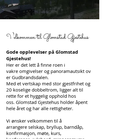
Velkommen til Glomstad Gjestehus
Gode opplevelser på Glomstad
Gjestehus!
Her er det lett å finne roen i
vakre omgivelser og
panoramautsikt
ov
er Gudbrandsdalen.
Med et vertskap
med stor gjestfrihet
og
20 koselige dobbeltrom,
ligger alt til
rette for et hyggelig
opphold hos
oss.
Glomstad Gjestehus holder åpent
hele året og har
alle rettigheter.
Vi ønsker velkommen til å
arrangere
selskap, bryllup, barndåp,
konfirmasjon, møte, kurs,