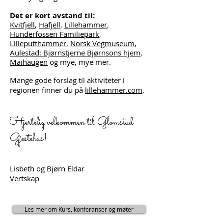
Det er kort avstand til:
Kvitfjell
,
Hafjell
,
Lillehammer
,
Hunderfossen Familiepark
,
Lilleputthammer
,
Norsk Vegmuseum
,
Aulestad: Bjørnstjerne Bjørnsons hjem
,
Maihaugen
og mye, mye mer.
Mange gode forslag til aktiviteter i
regionen finner du på
lillehammer.com
.
Hjertelig velkommen til Glomstad
Gjestehus!
Lisbeth og Bjørn Eldar
Vertskap
Les mer om Kurs, konferanser og møter