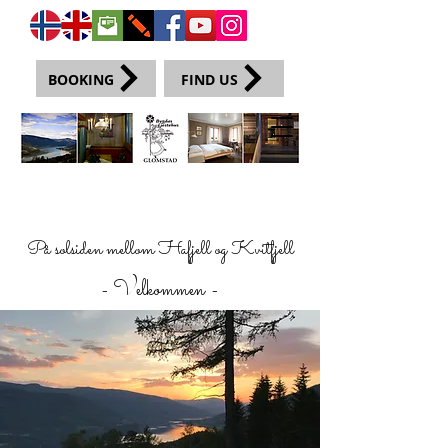
BOOKING
FIND US
På solsiden mellom Hafjell og Kvitfjell
- Velkommen -