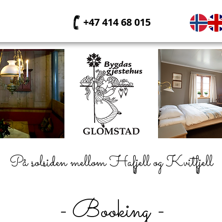
+47 414 68 015
På solsiden mellom Hafjell og Kvitfjell
- Booking -